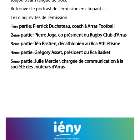
toujours sans langue de bois.
Retrouvez le podcast de l'émission en cliquant
ici
Les cinq invités de l’émission
1
partie: Pierrick Duchateau, coach à Arras Football
ère
2
partie: Pierre Joga, co président du Rugby Club d'Arras
ème
3
partie: Téo Bastien, décathlonien au Rca Athlétisme
ème
4
partie: Grégory Asset, président du Rca Basket
ème
5
partie: Julie Mercier, chargée de communication à la
ème
société des Jouteurs d'Arras