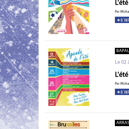
L'été
Par Mich
BAPA
Le 02 
L'ét
Par Mich
ARRA