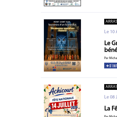
ARRA
Le 10 
Le G
béné
Par Mich
ARRA
Le 08 
La F
Par Mich