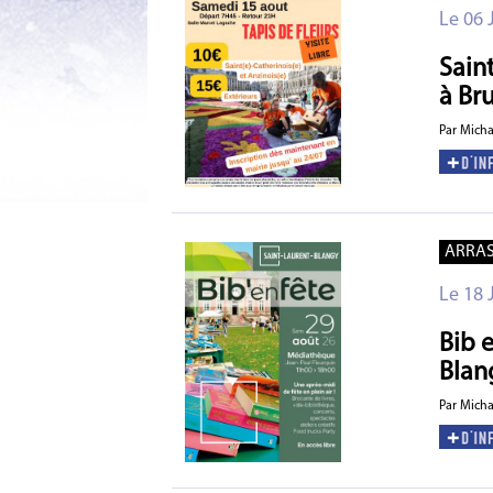
Le 06 
Sain
à Br
Par Mich
ARRA
Le 18 
Bib e
Blan
Par Mich