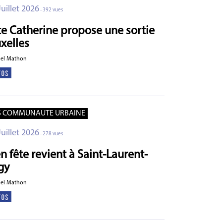
Juillet 2026
- 392 vues
te Catherine propose une sortie
uxelles
ael Mathon
S COMMUNAUTE URBAINE
Juillet 2026
- 278 vues
n fête revient à Saint-Laurent-
gy
ael Mathon