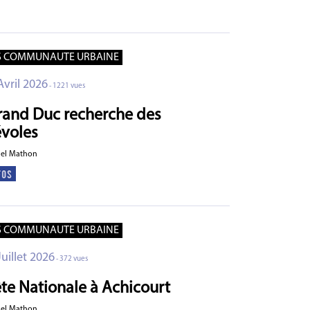
S COMMUNAUTE URBAINE
Avril 2026
- 1221 vues
rand Duc recherche des
voles
ael Mathon
S COMMUNAUTE URBAINE
Juillet 2026
- 372 vues
ête Nationale à Achicourt
ael Mathon