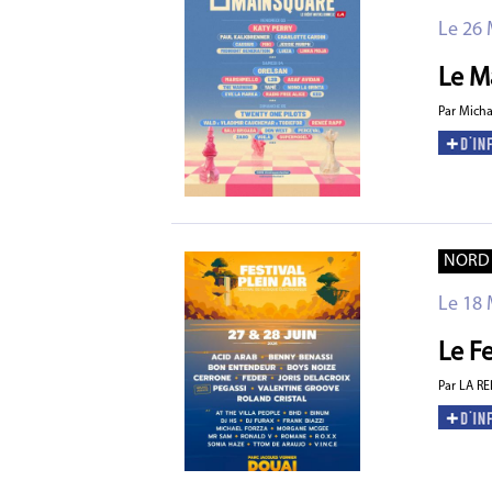
Le 26 
Le M
Par Mich
NORD
Le 18 
Le Fe
Par LA R