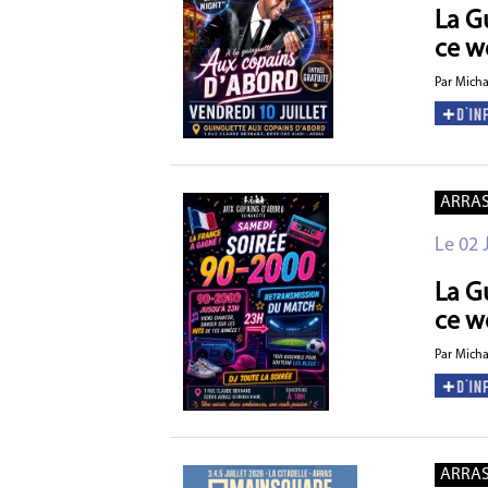
La G
ce w
Par Mich
ARRA
Le 02 
La G
ce w
Par Mich
ARRA