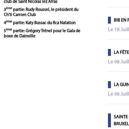
club de Saint Nicolas lez Arras
ème
3
partie: Rudy Roussel, le président du
Ch'ti Carrom Club
BIB EN
ème
4
partie: Katy Bussac du Rca Natation
Le 18 Juil
ème
5
partie: Grégory Trénel pour le Gala de
boxe de Dainville
LA FÊT
Le 08 Juil
LA GUI
Le 06 Juil
SAINTE
BRUXEL