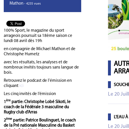
Mathon
- 4235 vues
100% Sport, le magazine du sport
arrageois poursuit sa 18ème saison ce
lundi 08 avril dès 19h
en compagnie de Michael Mathon et de
Christophe Humetz
avec les résultats, les analyses et de
AUTR
nombreux invités toujours sans langue de
ARRA
bois.
Retrouvez le podcast de l'émission en
SOUCHE
cliquant
ici
Le 20 Juil
Les cinq invités de l’émission
ère
1
partie: Christophe Lobé Sikoti, le
coach de la Fédérale 3 masculine du
Rugby club d’Arras
L'EAU À
ème
2
partie: Patrice Boulinguet, le coach
de la Pré nationale Masculine du Basket
Le 20 Juil