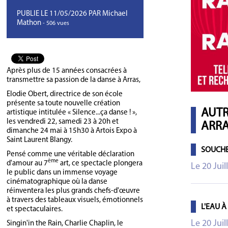
PUBLIE LE 11/05/2026 PAR Michael
Mathon
- 506 vues
Après plus de 15 années consacrées à
transmettre sa passion de la danse à Arras,
Elodie Obert, directrice de son école
présente sa toute nouvelle création
AUTR
artistique intitulée « Silence...ça danse ! »,
les vendredi 22, samedi 23 à 20h et
ARRA
dimanche 24 mai à 15h30 à Artois Expo à
Saint Laurent Blangy.
SOUCHE
Pensé comme une véritable déclaration
ème
d'amour au 7
art, ce spectacle plongera
Le 20 Juil
le public dans un immense voyage
cinématographique où la danse
réinventera les plus grands chefs-d'œuvre
à travers des tableaux visuels, émotionnels
L'EAU À
et spectaculaires.
Le 20 Juil
Singin'in the Rain, Charlie Chaplin, le