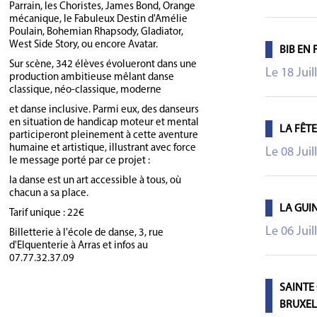
Parrain, les Choristes, James Bond, Orange
mécanique, le Fabuleux Destin d'Amélie
Poulain, Bohemian Rhapsody, Gladiator,
West Side Story, ou encore Avatar.
BIB EN
Sur scène, 342 élèves évolueront dans une
Le 18 Juil
production ambitieuse mêlant danse
classique, néo-classique, moderne
et danse inclusive. Parmi eux, des danseurs
en situation de handicap moteur et mental
LA FÊT
participeront pleinement à cette aventure
humaine et artistique, illustrant avec force
Le 08 Juil
le message porté par ce projet :
la danse est un art accessible à tous, où
chacun a sa place.
LA GUI
Tarif unique : 22€
Le 06 Juil
Billetterie à l'école de danse, 3, rue
d'Elquenterie à Arras et infos au
07.77.32.37.09
SAINTE
BRUXEL