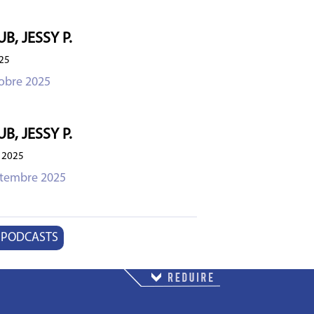
UB, JESSY P.
25
obre 2025
UB, JESSY P.
 2025
ptembre 2025
 PODCASTS