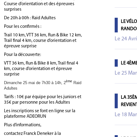
Course d’orientation et des épreuves
surprises
De 20h à 00h : Raid Adultes
LE VÉL
Pour les confirmés :
RANDO
Trail 10 km, VTT 36 km, Run & Bike 12 km,
Le 24 Avr
Trail final 4 km, course d’orientation et
épreuve surprise
Pour la découverte:
LE 4ÈM
VTT 36 km, Run & Bike 8 km, Trail final 4
km, course d’orientation et épreuve
Le 25 Mar
surprise
ème
Dimanche 25 mai de 7h30 à 14h, 2
Raid
Adultes
Tarifs : 10€ par équipe pour les juniors et
LA 35È
35€ par personne pour les Adultes
REVIEN
Les inscriptions se font en ligne sur la
Le 18 Mar
plateforme ADEORUN
Plus d’informations,
contactez Franck Deneker à la