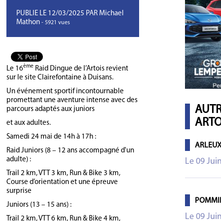
PUBLIE LE 12/03/2025 PAR Michael
Mathon
- 5921 vues
ème
Le 16
Raid Dingue de l’Artois revient
sur le site Clairefontaine à Duisans.
Un événement sportif incontournable
promettant une aventure intense avec des
AUTR
parcours adaptés aux juniors
ARTOI
et aux adultes.
Samedi 24 mai de 14h à 17h :
ARLEUX
Raid Juniors (8 – 12 ans accompagné d'un
adulte) :
Le 09 Jui
Trail 2 km, VTT 3 km, Run & Bike 3 km,
Course d’orientation et une épreuve
surprise
POMMIE
Juniors (13 – 15 ans) :
Le 09 Jui
Trail 2 km, VTT 6 km, Run & Bike 4 km,