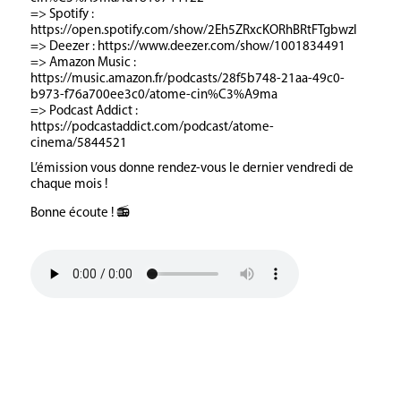
=> Spotify :
https://open.spotify.com/show/2Eh5ZRxcKORhBRtFTgbwzl
=> Deezer : https://www.deezer.com/show/1001834491
=> Amazon Music :
https://music.amazon.fr/podcasts/28f5b748-21aa-49c0-
b973-f76a700ee3c0/atome-cin%C3%A9ma
=> Podcast Addict :
https://podcastaddict.com/podcast/atome-
cinema/5844521
L’émission vous donne rendez-vous le dernier vendredi de
chaque mois !
Bonne écoute ! 📻