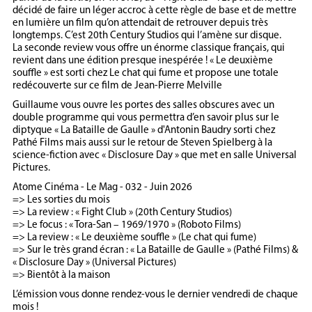
décidé de faire un léger accroc à cette règle de base et de mettre
en lumière un film qu’on attendait de retrouver depuis très
longtemps. C’est 20th Century Studios qui l’amène sur disque.
La seconde review vous offre un énorme classique français, qui
revient dans une édition presque inespérée ! « Le deuxième
souffle » est sorti chez Le chat qui fume et propose une totale
redécouverte sur ce film de Jean-Pierre Melville
Guillaume vous ouvre les portes des salles obscures avec un
double programme qui vous permettra d’en savoir plus sur le
diptyque « La Bataille de Gaulle » d'Antonin Baudry sorti chez
Pathé Films mais aussi sur le retour de Steven Spielberg à la
science-fiction avec « Disclosure Day » que met en salle Universal
Pictures.
Atome Cinéma - Le Mag - 032 - Juin 2026
=> Les sorties du mois
=> La review : « Fight Club » (20th Century Studios)
=> Le focus : « Tora-San – 1969/1970 » (Roboto Films)
=> La review : « Le deuxième souffle » (Le chat qui fume)
=> Sur le très grand écran : « La Bataille de Gaulle » (Pathé Films) &
« Disclosure Day » (Universal Pictures)
=> Bientôt à la maison
L’émission vous donne rendez-vous le dernier vendredi de chaque
mois !