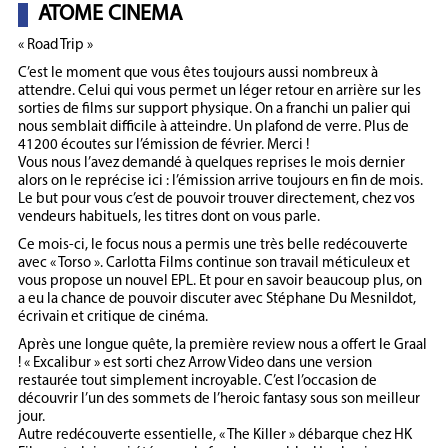
ATOME CINEMA
« Road Trip »
C’est le moment que vous êtes toujours aussi nombreux à
attendre. Celui qui vous permet un léger retour en arrière sur les
sorties de films sur support physique. On a franchi un palier qui
nous semblait difficile à atteindre. Un plafond de verre. Plus de
41200 écoutes sur l’émission de février. Merci !
Vous nous l’avez demandé à quelques reprises le mois dernier
alors on le reprécise ici : l’émission arrive toujours en fin de mois.
Le but pour vous c’est de pouvoir trouver directement, chez vos
vendeurs habituels, les titres dont on vous parle.
Ce mois-ci, le focus nous a permis une très belle redécouverte
avec « Torso ». Carlotta Films continue son travail méticuleux et
vous propose un nouvel EPL. Et pour en savoir beaucoup plus, on
a eu la chance de pouvoir discuter avec Stéphane Du Mesnildot,
écrivain et critique de cinéma.
Après une longue quête, la première review nous a offert le Graal
! « Excalibur » est sorti chez Arrow Video dans une version
restaurée tout simplement incroyable. C’est l’occasion de
découvrir l’un des sommets de l’heroic fantasy sous son meilleur
jour.
Autre redécouverte essentielle, « The Killer » débarque chez HK