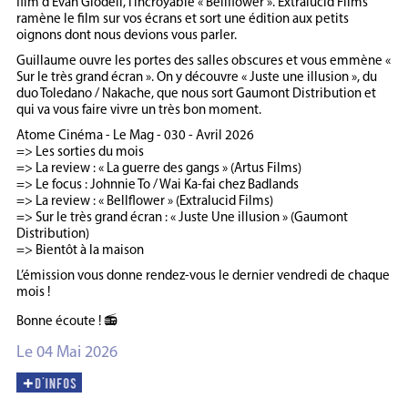
film d’Evan Glodell, l’incroyable « Bellflower ». Extralucid Films
ramène le film sur vos écrans et sort une édition aux petits
oignons dont nous devions vous parler.
Guillaume ouvre les portes des salles obscures et vous emmène «
Sur le très grand écran ». On y découvre « Juste une illusion », du
duo Toledano / Nakache, que nous sort Gaumont Distribution et
qui va vous faire vivre un très bon moment.
Atome Cinéma - Le Mag - 030 - Avril 2026
=> Les sorties du mois
=> La review : « La guerre des gangs » (Artus Films)
=> Le focus : Johnnie To / Wai Ka-fai chez Badlands
=> La review : « Bellflower » (Extralucid Films)
=> Sur le très grand écran : « Juste Une illusion » (Gaumont
Distribution)
=> Bientôt à la maison
L’émission vous donne rendez-vous le dernier vendredi de chaque
mois !
Bonne écoute ! 📻
Le 04 Mai 2026