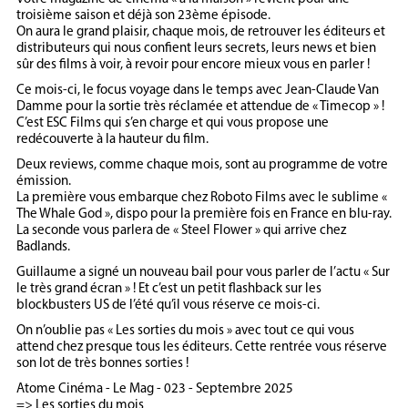
troisième saison et déjà son 23ème épisode.
On aura le grand plaisir, chaque mois, de retrouver les éditeurs et
distributeurs qui nous confient leurs secrets, leurs news et bien
sûr des films à voir, à revoir pour encore mieux vous en parler !
Ce mois-ci, le focus voyage dans le temps avec Jean-Claude Van
Damme pour la sortie très réclamée et attendue de « Timecop » !
C’est ESC Films qui s’en charge et qui vous propose une
redécouverte à la hauteur du film.
Deux reviews, comme chaque mois, sont au programme de votre
émission.
La première vous embarque chez Roboto Films avec le sublime «
The Whale God », dispo pour la première fois en France en blu-ray.
La seconde vous parlera de « Steel Flower » qui arrive chez
Badlands.
Guillaume a signé un nouveau bail pour vous parler de l’actu « Sur
le très grand écran » ! Et c’est un petit flashback sur les
blockbusters US de l’été qu’il vous réserve ce mois-ci.
On n’oublie pas « Les sorties du mois » avec tout ce qui vous
attend chez presque tous les éditeurs. Cette rentrée vous réserve
son lot de très bonnes sorties !
Atome Cinéma - Le Mag - 023 - Septembre 2025
=> Les sorties du mois