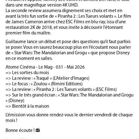
dans une magnifique version 4K UHD.
La seconde review assumera dignement ses choix et met en
avant la très fun sortie de « Piranha 2 : Les Tueurs volants ». Le film
de James Cameron arrive chez ESC Films en blu-ray, issu d’une
restauration 2K de 2018, et vous invite à découvrir l’étonnant
premier film du maître.
Guillaume lance un débat et pose des questions qu’il faut parfois
se poser. Vous en saurez beaucoup plus en l’écoutant nous parler
de « Star Wars: The Mandalorian and Grogu » que propose Disney
en ce moment en salles.
Atome Cinéma - Le Mag - 031 - Mai 2026
=> Les sorties du mois
=> La review : « Traqué » (L’Atelier d’Images)
=> Le focus : « Zoulou » (Rimini Editions)
=> La review : « Piranha 2 : Les Tueurs volants » (ESC Films)
=> Sur le très grand écran : « Star Wars: The Mandalorian and Grogu
» (Disney)
=> Bientôt à la maison
L’émission vous donne rendez-vous le dernier vendredi de chaque
mois !
Bonne écoute ! 📻