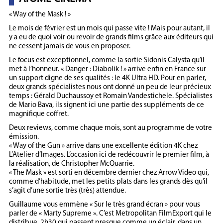
« Way of the Mask ! »
Le mois de février est un mois qui passe vite ! Mais pour autant, il
y a eu de quoi voir ou revoir de grands films grâce aux éditeurs qui
ne cessent jamais de vous en proposer.
Le focus est exceptionnel, comme la sortie Sidonis Calysta qu’il
met à l’honneur. « Danger : Diabolik ! » arrive enfin en France sur
un support digne de ses qualités : le 4K Ultra HD. Pour en parler,
deux grands spécialistes nous ont donné un peu de leur précieux
temps : Gérald Duchaussoy et Romain Vandestichele. Spécialistes
de Mario Bava, ils signent ici une partie des suppléments de ce
magnifique coffret.
Deux reviews, comme chaque mois, sont au programme de votre
émission.
« Way of the Gun » arrive dans une excellente édition 4K chez
L’Atelier d’Images. L’occasion ici de redécouvrir le premier film, à
la réalisation, de Christopher McQuarrie.
« The Mask » est sorti en décembre dernier chez Arrow Video qui,
comme d’habitude, met les petits plats dans les grands dès qu’il
s’agit d’une sortie très (très) attendue.
Guillaume vous emmène « Sur le très grand écran » pour vous
parler de « Marty Supreme ». C’est Metropolitan FilmExport qui le
distribue. 2h30 qui passent presque comme un éclair, dans un