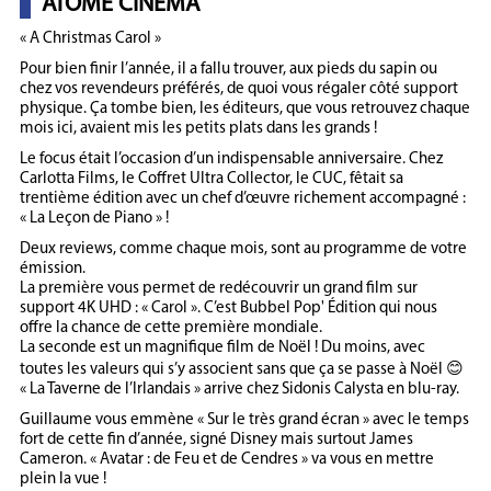
ATOME CINEMA
« A Christmas Carol »
Pour bien finir l’année, il a fallu trouver, aux pieds du sapin ou
chez vos revendeurs préférés, de quoi vous régaler côté support
physique. Ça tombe bien, les éditeurs, que vous retrouvez chaque
mois ici, avaient mis les petits plats dans les grands !
Le focus était l’occasion d’un indispensable anniversaire. Chez
Carlotta Films, le Coffret Ultra Collector, le CUC, fêtait sa
trentième édition avec un chef d’œuvre richement accompagné :
« La Leçon de Piano » !
Deux reviews, comme chaque mois, sont au programme de votre
émission.
La première vous permet de redécouvrir un grand film sur
support 4K UHD : « Carol ». C’est Bubbel Pop' Édition qui nous
offre la chance de cette première mondiale.
La seconde est un magnifique film de Noël ! Du moins, avec
toutes les valeurs qui s’y associent sans que ça se passe à Noël 😊
« La Taverne de l’Irlandais » arrive chez Sidonis Calysta en blu-ray.
Guillaume vous emmène « Sur le très grand écran » avec le temps
fort de cette fin d’année, signé Disney mais surtout James
Cameron. « Avatar : de Feu et de Cendres » va vous en mettre
plein la vue !