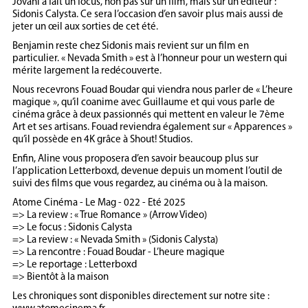
Jovani a fait un focus, non pas sur un film, mais sur un éditeur :
Sidonis Calysta. Ce sera l’occasion d’en savoir plus mais aussi de
jeter un œil aux sorties de cet été.
Benjamin reste chez Sidonis mais revient sur un film en
particulier. « Nevada Smith » est à l’honneur pour un western qui
mérite largement la redécouverte.
Nous recevrons Fouad Boudar qui viendra nous parler de « L’heure
magique », qu’il coanime avec Guillaume et qui vous parle de
cinéma grâce à deux passionnés qui mettent en valeur le 7ème
Art et ses artisans. Fouad reviendra également sur « Apparences »
qu’il possède en 4K grâce à Shout! Studios.
Enfin, Aline vous proposera d’en savoir beaucoup plus sur
l’application Letterboxd, devenue depuis un moment l’outil de
suivi des films que vous regardez, au cinéma ou à la maison.
Atome Cinéma - Le Mag - 022 - Eté 2025
=> La review : « True Romance » (Arrow Video)
=> Le focus : Sidonis Calysta
=> La review : « Nevada Smith » (Sidonis Calysta)
=> La rencontre : Fouad Boudar - L’heure magique
=> Le reportage : Letterboxd
=> Bientôt à la maison
Les chroniques sont disponibles directement sur notre site :