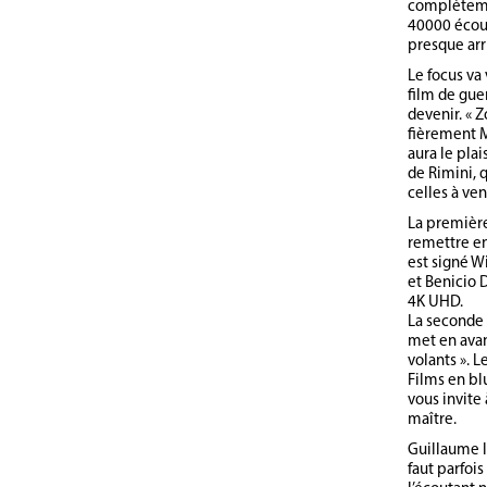
complètemen
40000 écout
presque arr
Le focus va
film de gue
devenir. « Z
fièrement M
aura le plai
de Rimini, q
celles à veni
La première
remettre en 
est signé W
et Benicio 
4K UHD.
La seconde
met en avant
volants ». 
Films en blu
vous invite
maître.
Guillaume l
faut parfoi