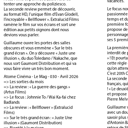
vacances.
tenter une approche du poliziesco.
Le focus no
La seconde review permet de découvrir,
passionnée 
au format HD, l’unique film d’Evan Glodell,
temps et du 
l’incroyable « Bellflower ». Extralucid Films
première fo
ramène le film sur vos écrans et sort une
propose de 
édition aux petits oignons dont nous
personnage 
devions vous parler.
ses 5 premi
Guillaume ouvre les portes des salles
La première
obscures et vous emmène « Sur le très
interdit de 
grand écran ». On y découvre « Juste une
» ! Et pourt
illusion », du duo Toledano / Nakache, que
cette règle
nous sort Gaumont Distribution et qui va
qu’on atten
vous faire vivre un très bon moment.
C’est 20th 
Atome Cinéma - Le Mag - 030 - Avril 2026
La seconde 
=> Les sorties du mois
français, q
=> La review : « La guerre des gangs »
! « Le deuxi
(Artus Films)
et propose 
=> Le focus : Johnnie To / Wai Ka-fai chez
Pierre Melv
Badlands
Guillaume v
=> La review : « Bellflower » (Extralucid
avec un do
Films)
savoir plus 
=> Sur le très grand écran : « Juste Une
d'Antonin Ba
illusion » (Gaumont Distribution)