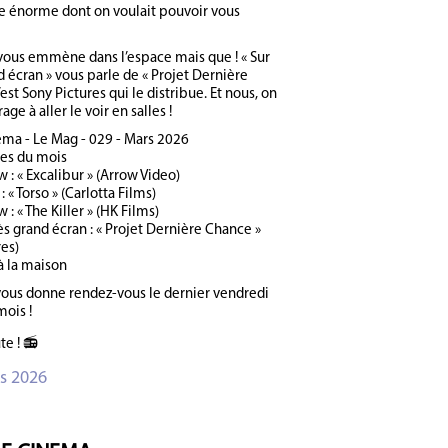
e énorme dont on voulait pouvoir vous
ous emmène dans l’espace mais que ! « Sur
d écran » vous parle de « Projet Dernière
est Sony Pictures qui le distribue. Et nous, on
ge à aller le voir en salles !
ma - Le Mag - 029 - Mars 2026
ies du mois
 : « Excalibur » (Arrow Video)
: « Torso » (Carlotta Films)
 : « The Killer » (HK Films)
ès grand écran : « Projet Dernière Chance »
res)
à la maison
vous donne rendez-vous le dernier vendredi
mois !
e ! 📻
s 2026