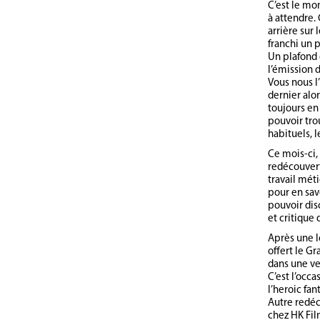
C’est le mo
à attendre.
arrière sur 
franchi un p
Un plafond 
l’émission d
Vous nous l
dernier alor
toujours en 
pouvoir tro
habituels, l
Ce mois-ci,
redécouvert
travail mét
pour en sav
pouvoir dis
et critique
Après une l
offert le Gr
dans une ve
C’est l’occ
l’heroic fan
Autre redéc
chez HK Fil