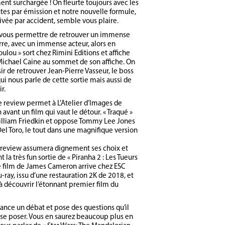
t surchargée ! On fleurte toujours avec les
es par émission et notre nouvelle formule,
ivée par accident, semble vous plaire.
 vous permettre de retrouver un immense
rre, avec un immense acteur, alors en
oulou » sort chez Rimini Editions et affiche
ichael Caine au sommet de son affiche. On
sir de retrouver Jean-Pierre Vasseur, le boss
ui nous parle de cette sortie mais aussi de
r.
 review permet à L’Atelier d’Images de
avant un film qui vaut le détour. « Traqué »
illiam Friedkin et oppose Tommy Lee Jones
Del Toro, le tout dans une magnifique version
 review assumera dignement ses choix et
 la très fun sortie de « Piranha 2 : Les Tueurs
Le film de James Cameron arrive chez ESC
-ray, issu d’une restauration 2K de 2018, et
 à découvrir l’étonnant premier film du
ance un débat et pose des questions qu’il
s se poser. Vous en saurez beaucoup plus en