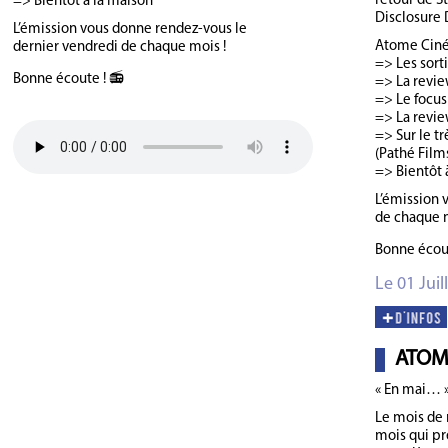
retour de St
=> Bientôt à la maison
Disclosure 
L’émission vous donne rendez-vous le
Atome Ciném
dernier vendredi de chaque mois !
=> Les sort
Bonne écoute ! 📻
=> La review
=> Le focus
=> La revie
=> Sur le tr
(Pathé Films
=> Bientôt 
L’émission 
de chaque 
Bonne écou
Le 01 Juil
ATOM
« En mai… 
Le mois de m
mois qui pr