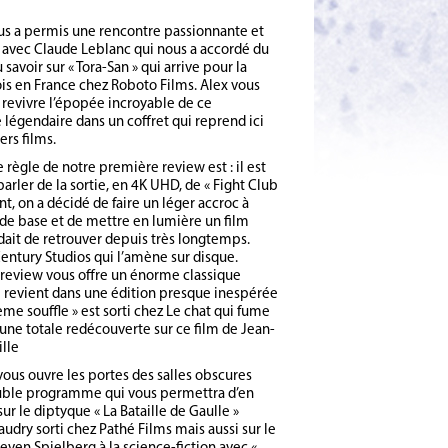
us a permis une rencontre passionnante et
avec Claude Leblanc qui nous a accordé du
savoir sur « Tora-San » qui arrive pour la
is en France chez Roboto Films. Alex vous
revivre l’épopée incroyable de ce
légendaire dans un coffret qui reprend ici
ers films.
 règle de notre première review est : il est
parler de la sortie, en 4K UHD, de « Fight Club
ant, on a décidé de faire un léger accroc à
 de base et de mettre en lumière un film
dait de retrouver depuis très longtemps.
Century Studios qui l’amène sur disque.
review vous offre un énorme classique
ui revient dans une édition presque inespérée
ème souffle » est sorti chez Le chat qui fume
une totale redécouverte sur ce film de Jean-
ille
ous ouvre les portes des salles obscures
uble programme qui vous permettra d’en
sur le diptyque « La Bataille de Gaulle »
udry sorti chez Pathé Films mais aussi sur le