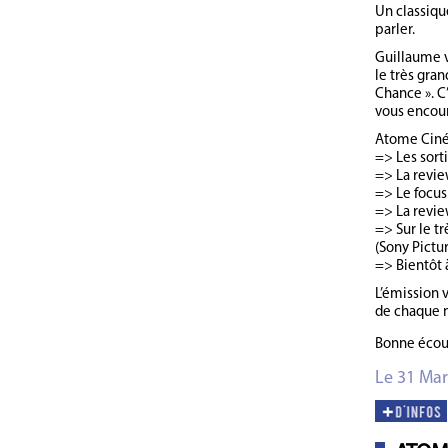
Un classiqu
parler.
Guillaume v
le très gran
Chance ». C’
vous encoura
Atome Ciné
=> Les sort
=> La review
=> Le focus 
=> La review
=> Sur le tr
(Sony Pictu
=> Bientôt 
L’émission 
de chaque 
Bonne écout
Le 31 Mar