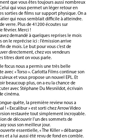
ment que vous êtes toujours aussi nombreux
 Celui qui vous permet un léger retour en
les sorties de films sur support physique. On a
alier qui nous semblait difficile à atteindre.
de verre. Plus de 41200 écoutes sur
e février. Merci !
’avez demandé à quelques reprises le mois
s on le reprécise ici : l’émission arrive
fin de mois. Le but pour vous c’est de
uver directement, chez vos vendeurs
es titres dont on vous parle.
 le focus nous a permis une très belle
e avec « Torso ». Carlotta Films continue son
iculeux et vous propose un nouvel EPL. Et
oir beaucoup plus, on a eu la chance de
cuter avec Stéphane Du Mesnildot, écrivain
 de cinéma.
ongue quête, la première review nous a
aal ! « Excalibur » est sorti chez Arrow Video
rsion restaurée tout simplement incroyable.
asion de découvrir l’un des sommets de
tasy sous son meilleur jour.
ouverte essentielle, « The Killer » débarque
ms et a lui aussi été revu de fond en comble.