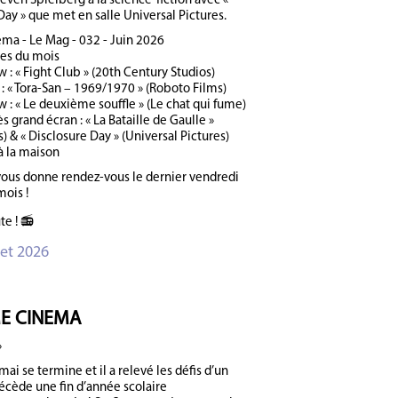
even Spielberg à la science-fiction avec «
Day » que met en salle Universal Pictures.
a - Le Mag - 032 - Juin 2026
ies du mois
 : « Fight Club » (20th Century Studios)
 : « Tora-San – 1969/1970 » (Roboto Films)
w : « Le deuxième souffle » (Le chat qui fume)
ès grand écran : « La Bataille de Gaulle »
) & « Disclosure Day » (Universal Pictures)
à la maison
vous donne rendez-vous le dernier vendredi
mois !
te ! 📻
let 2026
E CINEMA
»
ai se termine et il a relevé les défis d’un
écède une fin d’année scolaire