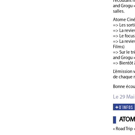
l’écoutant 
and Grogu 
salles.
Atome Ciné
=> Les sort
=> La review
=> Le focus 
=> La review
Films)
=> Sur le tr
and Grogu »
=> Bientôt 
L’émission 
de chaque 
Bonne écou
Le 29 Mai
ATOM
« Road Trip 