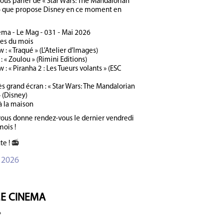
nous parler de « Star Wars: The Mandalorian
» que propose Disney en ce moment en
ma - Le Mag - 031 - Mai 2026
ies du mois
 : « Traqué » (L’Atelier d’Images)
: « Zoulou » (Rimini Editions)
 : « Piranha 2 : Les Tueurs volants » (ESC
ès grand écran : « Star Wars: The Mandalorian
 (Disney)
à la maison
vous donne rendez-vous le dernier vendredi
mois !
te ! 📻
 2026
E CINEMA
»