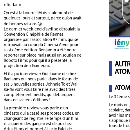
« Tic-Tac »
On est à la bourre ! Mais seulement de
quelques jours et surtout, parce qu’on avait
de bonnes raisons 😉
Le dernier week-end d’avril se déroulait la
Convention Cinéphile de Rennes,
organisée par l'association 97 mm, qui se
retrouvait au cœur du Cinéma Arvor pour
sa sixième édition. Benjamin a été notre
reporter sur place mais aussi un soutien de
Roboto Films pour qui il a présenté la
AUTR
projection de « Gamera ».
ATOM
Et il a pu interviewer Guillaume de chez
Badlands qui nous parle, dans le focus, de
ses 3 nouvelles sorties. Johnnie To et Wai
ATOM
Ka-fai vont vous faire rire avec des titres
complètement inédits, qui débarquent
Le 32ème s
dans de sacrées éditions !
Le mois de 
La première review vous parle d’un
scolaire, d
cinéaste qui a cassé ses propres codes, en
avoir les me
changeant de registre, le temps d’un film.
s’applique a
« La guerre des gangs » est dispo chez
tous de trou
Artus Films et permet à Lucio Fulci de