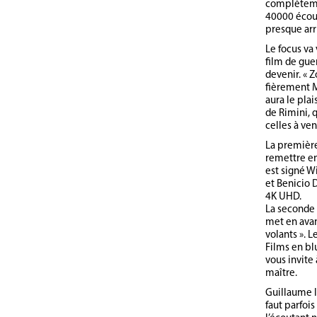
complètemen
40000 écout
presque arr
Le focus va
film de gue
devenir. « Z
fièrement M
aura le plai
de Rimini, q
celles à veni
La première
remettre en 
est signé W
et Benicio 
4K UHD.
La seconde
met en avant
volants ». 
Films en blu
vous invite
maître.
Guillaume l
faut parfoi