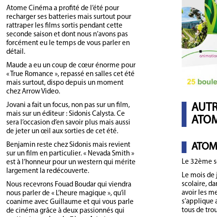
Atome Cinéma a profité de l’été pour
recharger ses batteries mais surtout pour
rattraper les films sortis pendant cette
seconde saison et dont nous n’avons pas
forcément eu le temps de vous parler en
détail.
Maude a eu un coup de cœur énorme pour
« True Romance », repassé en salles cet été
mais surtout, dispo depuis un moment
chez Arrow Video.
Jovani a fait un focus, non pas sur un film,
AUTR
mais sur un éditeur : Sidonis Calysta. Ce
ATOM
sera l’occasion d’en savoir plus mais aussi
de jeter un œil aux sorties de cet été.
Benjamin reste chez Sidonis mais revient
ATOM
sur un film en particulier. « Nevada Smith »
Le 32ème s
est à l’honneur pour un western qui mérite
largement la redécouverte.
Le mois de 
scolaire, d
Nous recevrons Fouad Boudar qui viendra
avoir les me
nous parler de « L’heure magique », qu’il
s’applique a
coanime avec Guillaume et qui vous parle
tous de trou
de cinéma grâce à deux passionnés qui