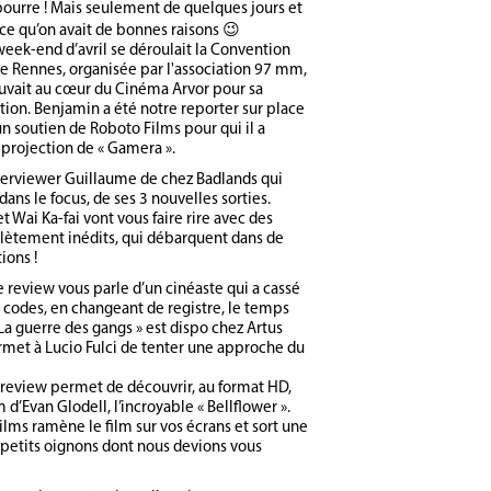
 bourre ! Mais seulement de quelques jours et
rce qu’on avait de bonnes raisons 😉
week-end d’avril se déroulait la Convention
e Rennes, organisée par l'association 97 mm,
ouvait au cœur du Cinéma Arvor pour sa
tion. Benjamin a été notre reporter sur place
un soutien de Roboto Films pour qui il a
 projection de « Gamera ».
interviewer Guillaume de chez Badlands qui
dans le focus, de ses 3 nouvelles sorties.
t Wai Ka-fai vont vous faire rire avec des
lètement inédits, qui débarquent dans de
ions !
 review vous parle d’un cinéaste qui a cassé
 codes, en changeant de registre, le temps
 La guerre des gangs » est dispo chez Artus
rmet à Lucio Fulci de tenter une approche du
review permet de découvrir, au format HD,
m d’Evan Glodell, l’incroyable « Bellflower ».
ilms ramène le film sur vos écrans et sort une
 petits oignons dont nous devions vous