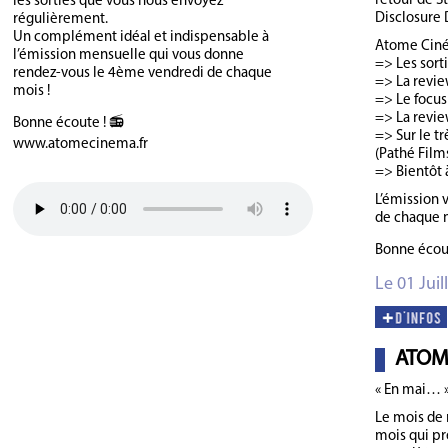
retour de St
les sorties que vous nous envoyez
Disclosure 
régulièrement.
Un complément idéal et indispensable à
Atome Ciném
l’émission mensuelle qui vous donne
=> Les sort
rendez-vous le 4ème vendredi de chaque
=> La review
mois !
=> Le focus
=> La revie
Bonne écoute ! 📻
=> Sur le tr
www.atomecinema.fr
(Pathé Films
=> Bientôt 
L’émission 
de chaque 
Bonne écou
Le 01 Juil
ATOM
« En mai… 
Le mois de m
mois qui pr