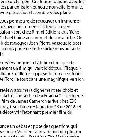
t surchargée ! On fleurte toujours avec les
es par émission et notre nouvelle formule,
ivée par accident, semble vous plaire.
 vous permettre de retrouver un immense
rre, avec un immense acteur, alors en
oulou » sort chez Rimini Editions et affiche
ichael Caine au sommet de son affiche. On
sir de retrouver Jean-Pierre Vasseur, le boss
ui nous parle de cette sortie mais aussi de
r.
 review permet à L’Atelier d’Images de
avant un film qui vaut le détour. « Traqué »
illiam Friedkin et oppose Tommy Lee Jones
Del Toro, le tout dans une magnifique version
 review assumera dignement ses choix et
 la très fun sortie de « Piranha 2 : Les Tueurs
Le film de James Cameron arrive chez ESC
-ray, issu d’une restauration 2K de 2018, et
 à découvrir l’étonnant premier film du
ance un débat et pose des questions qu’il
s se poser. Vous en saurez beaucoup plus en