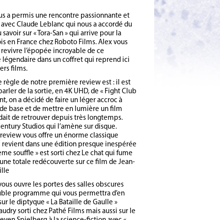
us a permis une rencontre passionnante et
avec Claude Leblanc qui nous a accordé du
savoir sur « Tora-San » qui arrive pour la
is en France chez Roboto Films. Alex vous
revivre l’épopée incroyable de ce
légendaire dans un coffret qui reprend ici
ers films.
 règle de notre première review est : il est
parler de la sortie, en 4K UHD, de « Fight Club
ant, on a décidé de faire un léger accroc à
 de base et de mettre en lumière un film
dait de retrouver depuis très longtemps.
Century Studios qui l’amène sur disque.
review vous offre un énorme classique
ui revient dans une édition presque inespérée
ème souffle » est sorti chez Le chat qui fume
une totale redécouverte sur ce film de Jean-
ille
ous ouvre les portes des salles obscures
uble programme qui vous permettra d’en
sur le diptyque « La Bataille de Gaulle »
udry sorti chez Pathé Films mais aussi sur le