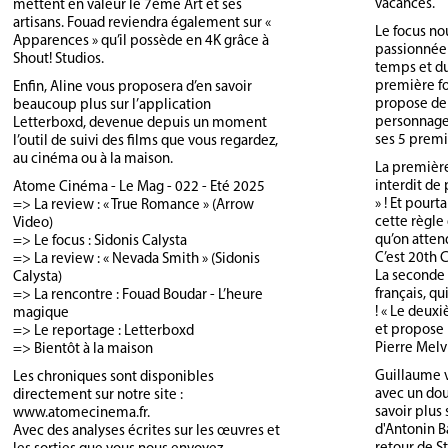
vacances.
mettent en valeur le 7ème Art et ses
artisans. Fouad reviendra également sur «
Le focus no
Apparences » qu’il possède en 4K grâce à
passionnée 
Shout! Studios.
temps et du 
première fo
Enfin, Aline vous proposera d’en savoir
propose de 
beaucoup plus sur l’application
personnage 
Letterboxd, devenue depuis un moment
ses 5 premi
l’outil de suivi des films que vous regardez,
au cinéma ou à la maison.
La première
interdit de 
Atome Cinéma - Le Mag - 022 - Eté 2025
» ! Et pourt
=> La review : « True Romance » (Arrow
cette règle
Video)
qu’on atten
=> Le focus : Sidonis Calysta
C’est 20th 
=> La review : « Nevada Smith » (Sidonis
La seconde 
Calysta)
français, q
=> La rencontre : Fouad Boudar - L’heure
! « Le deuxi
magique
et propose 
=> Le reportage : Letterboxd
Pierre Melv
=> Bientôt à la maison
Guillaume v
Les chroniques sont disponibles
avec un do
directement sur notre site :
savoir plus 
www.atomecinema.fr.
d'Antonin Ba
Avec des analyses écrites sur les œuvres et