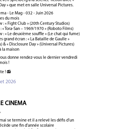
even Spielberg à la science-fiction avec «
Day » que met en salle Universal Pictures.
a - Le Mag - 032 - Juin 2026
ies du mois
 : « Fight Club » (20th Century Studios)
 : « Tora-San – 1969/1970 » (Roboto Films)
w : « Le deuxième souffle » (Le chat qui fume)
ès grand écran : « La Bataille de Gaulle »
) & « Disclosure Day » (Universal Pictures)
à la maison
vous donne rendez-vous le dernier vendredi
mois !
te ! 📻
let 2026
E CINEMA
»
ai se termine et il a relevé les défis d’un
écède une fin d’année scolaire