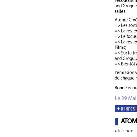
l’écoutant 
and Grogu 
salles.
Atome Ciné
=> Les sort
=> La review
=> Le focus 
=> La review
Films)
=> Sur le tr
and Grogu »
=> Bientôt 
L’émission 
de chaque 
Bonne écou
Le 29 Mai
ATOM
« Tic-Tac »