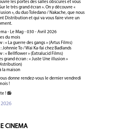
uvre les portes des salles obscures et vous
r le très grand écran ». On y découvre «
llusion », du duo Toledano / Nakache, que nous
t Distribution et qui va vous faire vivre un
oment.
a - Le Mag - 030 - Avril 2026
ies du mois
 : « La guerre des gangs » (Artus Films)
: Johnnie To / Wai Ka-fai chez Badlands
 : « Bellflower » (Extralucid Films)
ès grand écran : « Juste Une illusion »
stribution)
à la maison
vous donne rendez-vous le dernier vendredi
mois !
te ! 📻
 2026
E CINEMA