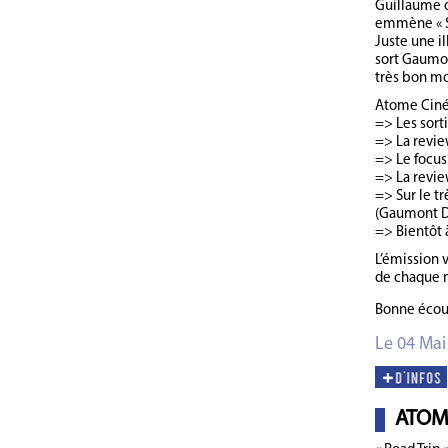
Guillaume o
emmène « Su
Juste une i
sort Gaumon
très bon m
Atome Ciném
=> Les sort
=> La review
=> Le focus 
=> La review
=> Sur le tr
(Gaumont Di
=> Bientôt 
L’émission 
de chaque 
Bonne écou
Le 04 Mai
ATOM