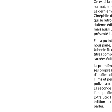
On est à la
surtout, pa
Le dernier 
Cinéphile d
qui se retr
sixième édi
mais aussi 
présenté la
Et il a pu 
nous parle, 
Johnnie To e
titres comp
sacrées édit
La première
ses propres
d’un film. «
Films et pe
poliziesco.
La seconde 
l’unique fil
Extralucid F
édition aux
parler.