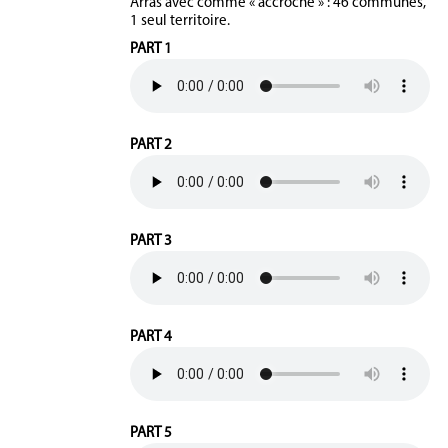
Arras avec comme « accroche » : 46 communes,
1 seul territoire.
PART 1
PART 2
PART 3
PART 4
PART 5