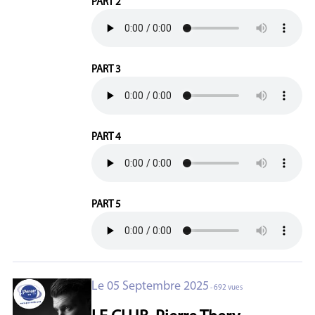
PART 2
PART 3
PART 4
PART 5
Le 05 Septembre 2025
- 692 vues